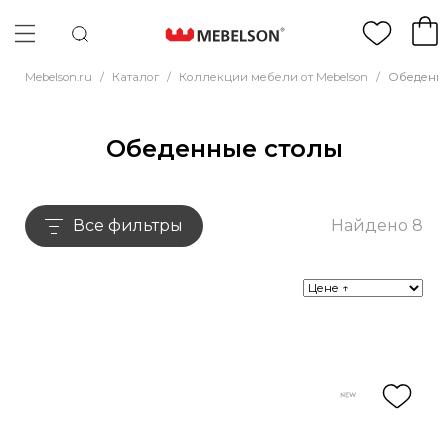
Mebelson.ru
/
Каталог
/
Коллекции мебели от Mebelson
/
Обеденны
Обеденные столы
Все фильтры
Найдено 8