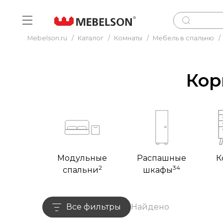
Mebelson.ru
/
Каталог
/
Комнаты
/
Мебель в спальню
/
Кор
Модульные
Распашные
К
2
34
спальни
шкафы
Все фильтры
Найдено