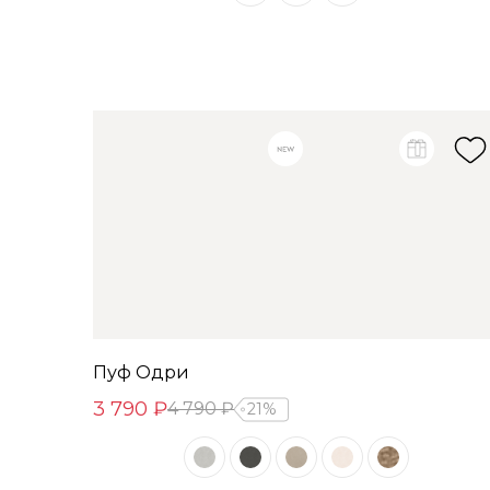
Пуф Одри
3 790 ₽
4 790 ₽
21%