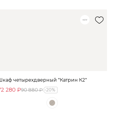
Шкаф четырехдверный "Катрин К2"
72 280 ₽
90 880 ₽
20%