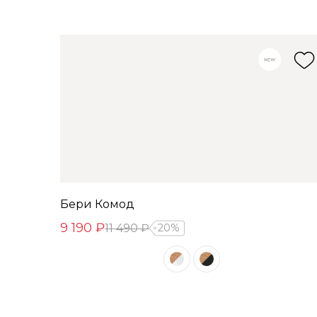
Бери Комод
9 190 ₽
11 490 ₽
20%