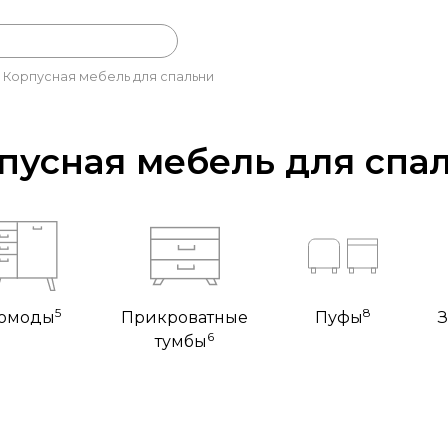
Корпусная мебель для спальни
пусная мебель для спа
5
8
омоды
Прикроватные
Пуфы
З
6
тумбы