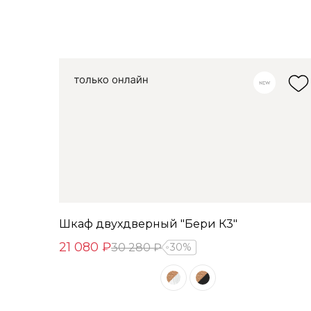
Шкаф двухдверный "Бери К3"
21 080 ₽
30 280 ₽
30%