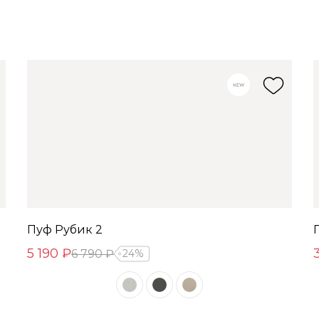
Пуф Рубик 2
5 190 ₽
6 790 ₽
24%