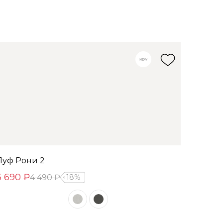
Пуф Рони 2
3 690 ₽
4 490 ₽
18%