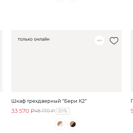
Шкаф трехдверный "Бери К2"
33 570 ₽
48 170 ₽
30%