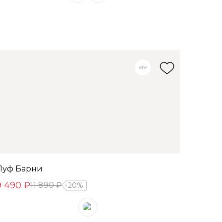
Пуф Барни
9 490 ₽
11 890 ₽
20%