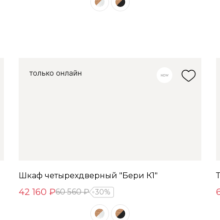
Шкаф четырехдверный "Бери К1"
42 160 ₽
60 560 ₽
30%