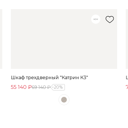
Шкаф трехдверный "Катрин К3"
55 140 ₽
69 140 ₽
20%