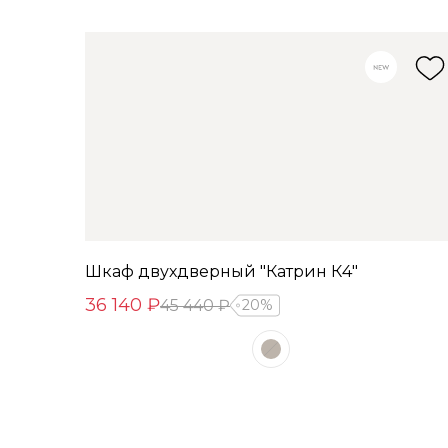
Шкаф двухдверный "Катрин К4"
36 140 ₽
45 440 ₽
20%