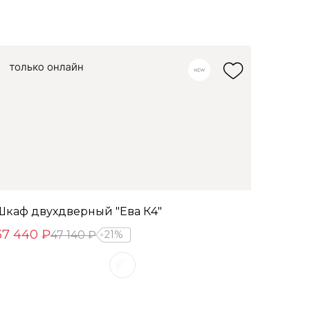
Шкаф двухдверный "Ева К4"
37 440 ₽
47 140 ₽
21%