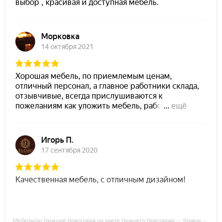
Мебельсон Нижний Новогород на карте Нижнего Новгорода — Яндекс Карты