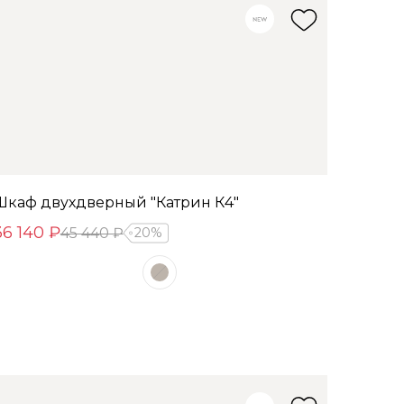
Шкаф двухдверный "Катрин К4"
36 140 ₽
45 440 ₽
20%