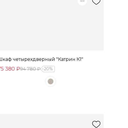
Шкаф четырехдверный "Катрин К1"
75 380 ₽
94 780 ₽
20%