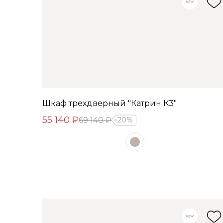
Шкаф трехдверный "Катрин К3"
55 140 ₽
69 140 ₽
20%