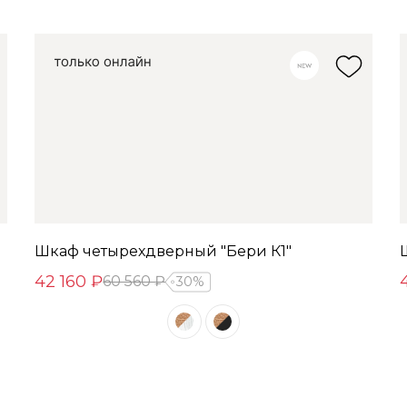
Шкаф четырехдверный "Бери К1"
42 160 ₽
60 560 ₽
30%