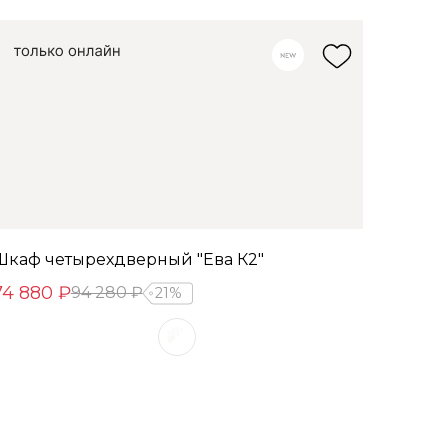
Шкаф четырехдверный "Ева К2"
74 880 ₽
94 280 ₽
21%