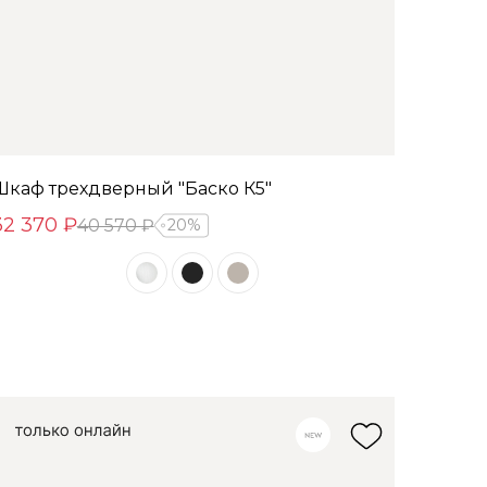
Шкаф трехдверный "Баско К5"
32 370 ₽
40 570 ₽
20%