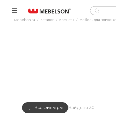
Mebelson.ru
/
Каталог
/
Комнаты
/
Мебель для прихож
Все фильтры
Найдено 30