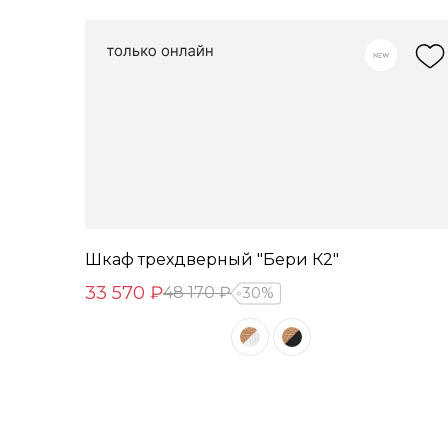
Шкаф трехдверный "Бери К2"
33 570 ₽
48 170 ₽
30%