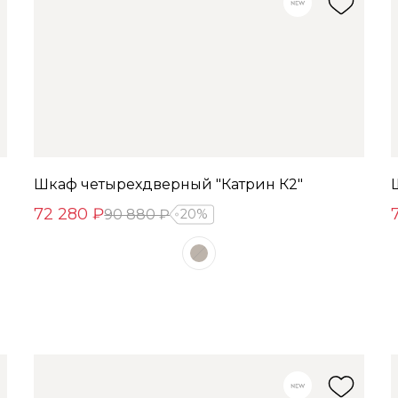
Шкаф четырехдверный "Катрин К2"
72 280 ₽
90 880 ₽
20%