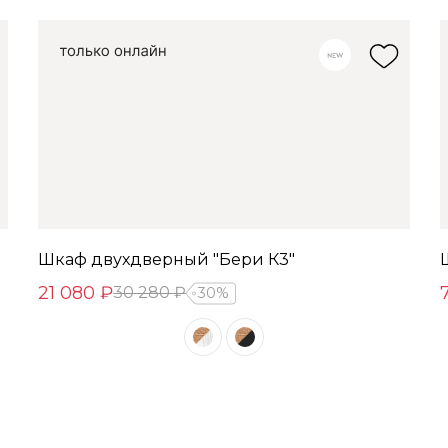
Шкаф двухдверный "Бери К3"
21 080 ₽
30 280 ₽
30%