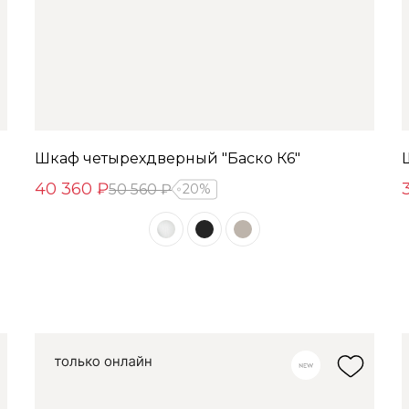
Шкаф четырехдверный "Баско К6"
40 360 ₽
50 560 ₽
20%