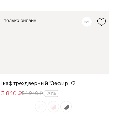
Шкаф трехдверный "Зефир К2"
43 840 ₽
54 940 ₽
20%